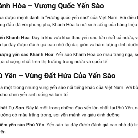
ánh Hòa – Vương Quốc Yến Sào
a được mệnh danh là “vương quốc yến sào” của Việt Nam. Với điều ki
ống đảo đá vôi phong phú, Khánh Hòa là nơi sinh sống của hàng triệu
ến Khánh Hòa
: Đây là khu vực khai thác yến sào lớn nhất cả nước, 
 tại đây được đánh giá cao nhờ độ dai, giòn và hàm lượng dinh dưỡng
lượng yến sào Khánh Hòa
: Yến sào Khánh Hòa có màu trắng ngà, sợ
a chuộng nhất trên thị trường trong nước và quốc tế.
ú Yên – Vùng Đất Hứa Của Yến Sào
à một trong những vùng yến sào nổi tiếng khác của Việt Nam. Với bờ 
 cho chim yến sinh sống và làm tổ.
hất Tự Sơn
: Đây là một trong những đảo yến lớn nhất tại Phú Yên, 
hường có màu trắng trong, sợi yến mảnh và giàu dinh dưỡng.
iểm yến sào Phú Yên
: Yến sào tại đây được đánh giá cao nhờ độ t
yến.