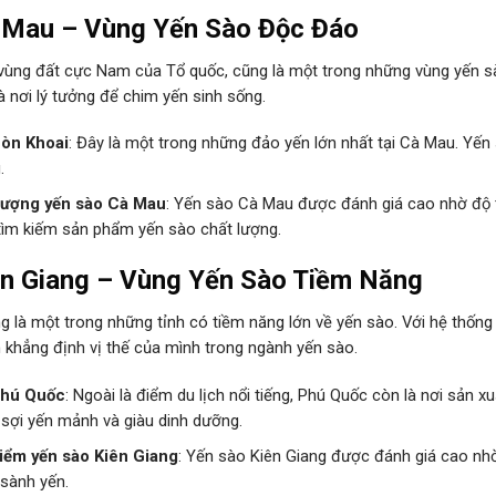
 Mau – Vùng Yến Sào Độc Đáo
vùng đất cực Nam của Tổ quốc, cũng là một trong những vùng yến sào
 nơi lý tưởng để chim yến sinh sống.
òn Khoai
: Đây là một trong những đảo yến lớn nhất tại Cà Mau. Yến 
.
lượng yến sào Cà Mau
: Yến sào Cà Mau được đánh giá cao nhờ độ t
tìm kiếm sản phẩm yến sào chất lượng.
ên Giang – Vùng Yến Sào Tiềm Năng
g là một trong những tỉnh có tiềm năng lớn về yến sào. Với hệ thống 
 khẳng định vị thế của mình trong ngành yến sào.
Phú Quốc
: Ngoài là điểm du lịch nổi tiếng, Phú Quốc còn là nơi sản 
 sợi yến mảnh và giàu dinh dưỡng.
iểm yến sào Kiên Giang
: Yến sào Kiên Giang được đánh giá cao nhờ
 sành yến.