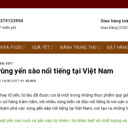
 0379123994
Giao hàng to
 miễn phí
Giao hàng (COD)
KIFA FOOD
QUÀ TẾT
BÁNH TRUNG THU
ĐẶT HÀN
BÀI VIẾT
ùng yến sào nổi tiếng tại Việt Nam
N
14/09/2017
BY
ADMIN
 hay tổ yến, từ lâu đã được coi là một trong những thực phẩm quý gi
h sử hàng trăm năm, với nhiều vùng biển và đảo nổi tiếng là nơi sản x
khám phá các vùng
yến sào
nổi tiếng tại Việt Nam, nơi tạo ra những 
iệt yến sào nuôi và yến sào tự nhiên- Sự khác biệt về chất lượng và 