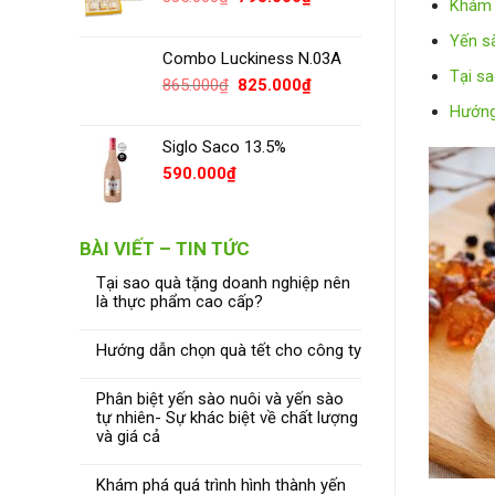
Khám 
gốc
hiện
là:
tại
Yến s
Combo Luckiness N.03A
835.000₫.
là:
Tại s
795.000₫.
Giá
Giá
865.000
₫
825.000
₫
gốc
hiện
Hướng
là:
tại
Siglo Saco 13.5%
865.000₫.
là:
825.000₫.
590.000
₫
BÀI VIẾT – TIN TỨC
Tại sao quà tặng doanh nghiệp nên
là thực phẩm cao cấp?
Hướng dẫn chọn quà tết cho công ty
Phân biệt yến sào nuôi và yến sào
tự nhiên- Sự khác biệt về chất lượng
và giá cả
Khám phá quá trình hình thành yến