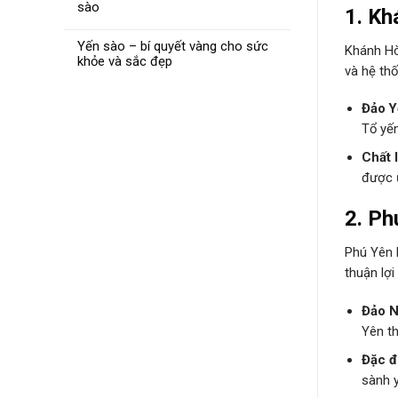
sào
1.
Kh
Yến sào – bí quyết vàng cho sức
Khánh Hò
khỏe và sắc đẹp
và hệ th
Đảo Y
Tổ yến
Chất 
được ư
2.
Ph
Phú Yên l
thuận lợi
Đảo N
Yên t
Đặc đ
sành 