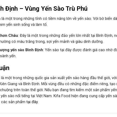
nh Định – Vùng Yến Sào Trù Phú
 là một trong những tỉnh có tiềm năng lớn về yến sào. Với bờ biển dà
him yến sinh sống và làm tổ.
Nhơn Châu
: Đây là một trong những đảo yến lớn nhất tại Bình Định, 
thường có màu trắng trong, sợi yến mảnh và giàu dinh dưỡng.
lượng yến sào Bình Định
: Yến sào tại đây được đánh giá cao nhờ đ
 sành yến.
uận
 là một trong những quốc gia sản xuất yến sào hàng đầu thế giới, vớ
Kiên Giang và Bình Định. Mỗi vùng đều có những đặc điểm riêng, tạo 
chuộng trên toàn thế giới. Nếu bạn đang tìm kiếm một sản phẩm yến
 yến sào nổi tiếng tại Việt Nam. Kifa Food hiện đang cung cấp yến s
m các sản phẩm
tại đây
.