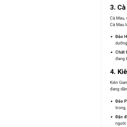
3.
Cà
Cà Mau, 
Cà Mau là
Đảo H
dưỡng
Chất 
đang 
4.
Ki
Kiên Gian
đang dần
Đảo 
trong,
Đặc đ
người