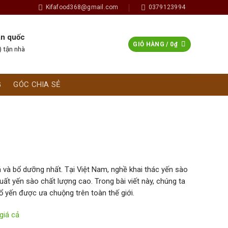
Kifafood368@gmail.com
0379123994
àn quốc
GIỎ HÀNG /
0
₫
 tận nhà
G
GÓC CHIA SẺ
á và bổ dưỡng nhất. Tại Việt Nam, nghề khai thác yến sào
uất yến sào chất lượng cao. Trong bài viết này, chúng ta
tổ yến được ưa chuộng trên toàn thế giới.
giá cả