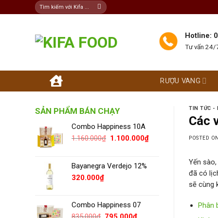
Skip
Tìm
kiếm:
to
content
Hotline:
Tư vấn 24/7
RƯỢU VANG
TIN TỨC - 
SẢN PHẨM BÁN CHẠY
Các v
Combo Happiness 10A
Giá
Giá
1.160.000
₫
1.100.000
₫
POSTED O
gốc
hiện
là:
tại
Yến sào,
1.160.000₫.
là:
Bayanegra Verdejo 12%
đã có lịc
1.100.000₫.
320.000
₫
sẽ cùng 
Combo Happiness 07
Phân b
Giá
Giá
835.000
₫
795.000
₫