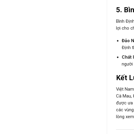
5.
Bì
Bình Định
lợi cho c
Đảo 
Định 
Chất 
người
Kết L
Việt Nam
Cà Mau, 
được ưa 
các vùng
lòng xe