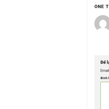
ONE T
Để l
Email
Bình 