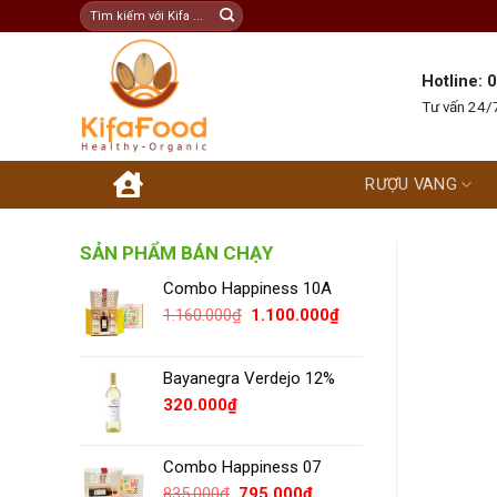
Skip
Tìm
kiếm:
to
content
Hotline:
Tư vấn 24/7
RƯỢU VANG
SẢN PHẨM BÁN CHẠY
Combo Happiness 10A
Giá
Giá
1.160.000
₫
1.100.000
₫
gốc
hiện
là:
tại
1.160.000₫.
là:
Bayanegra Verdejo 12%
1.100.000₫.
320.000
₫
Combo Happiness 07
Giá
Giá
835.000
₫
795.000
₫