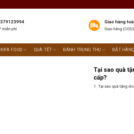
 0379123994
Giao hàng toà
 miễn phí
Giao hàng (COD)
KIFA FOOD
QUÀ TẾT
BÁNH TRUNG THU
ĐẶT HÀN
Tại sao quà tặ
cấp?
1. Tại sao quà tặng do