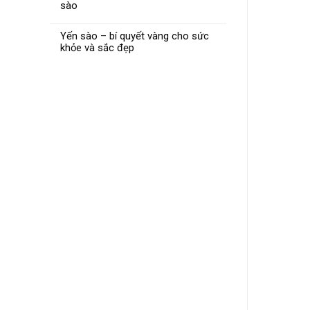
sào
Yến sào – bí quyết vàng cho sức
khỏe và sắc đẹp