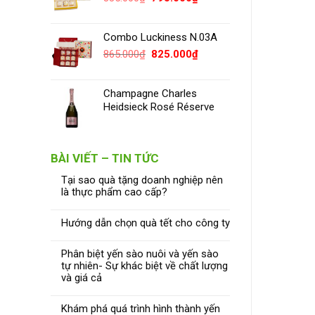
gốc
hiện
là:
tại
Combo Luckiness N.03A
835.000₫.
là:
795.000₫.
Giá
Giá
865.000
₫
825.000
₫
gốc
hiện
là:
tại
Champagne Charles
865.000₫.
là:
Heidsieck Rosé Réserve
825.000₫.
BÀI VIẾT – TIN TỨC
Tại sao quà tặng doanh nghiệp nên
là thực phẩm cao cấp?
Hướng dẫn chọn quà tết cho công ty
Phân biệt yến sào nuôi và yến sào
tự nhiên- Sự khác biệt về chất lượng
và giá cả
Khám phá quá trình hình thành yến