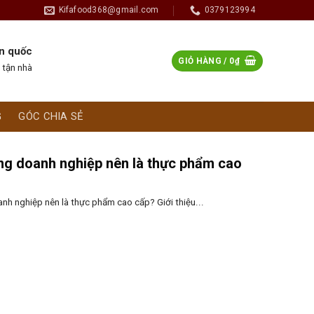
Kifafood368@gmail.com
0379123994
n quốc
GIỎ HÀNG /
0
₫
 tận nhà
G
GÓC CHIA SẺ
ng doanh nghiệp nên là thực phẩm cao
anh nghiệp nên là thực phẩm cao cấp? Giới thiệu...