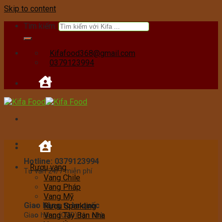
Skip to content
Tìm kiếm:
Kifafood368@gmail.com
0379123994
Hotline: 0379123994
Rượu vang
Tư vấn 24/7 miễn phí
Vang Chile
Vang Pháp
Vang Mỹ
Giao hàng toàn quốc
Rượu Sparkling
Vang Tây Ban Nha
Giao hàng (COD) tận nhà