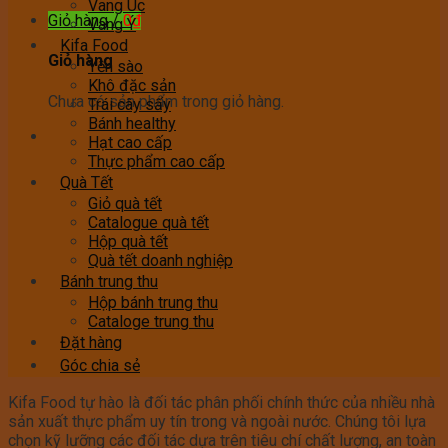
Vang Úc
Giỏ hàng /
0
₫
Vang Ý
Kifa Food
Giỏ hàng
Yến sào
Khô đặc sản
Chưa có sản phẩm trong giỏ hàng.
Trái cây sấy
Bánh healthy
Hạt cao cấp
Thực phẩm cao cấp
Quà Tết
Giỏ quà tết
Catalogue quà tết
Hộp quà tết
Quà tết doanh nghiệp
Bánh trung thu
Hộp bánh trung thu
Cataloge trung thu
Đặt hàng
Góc chia sẻ
Kifa Food tự hào là đối tác phân phối chính thức của nhiều nhà
sản xuất thực phẩm uy tín trong và ngoài nước. Chúng tôi lựa
chọn kỹ lưỡng các đối tác dựa trên tiêu chí chất lượng, an toàn