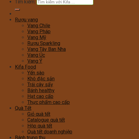
Tìm kiếm:
Rượu vang
Vang Chile
Vang Pháp
Vang Mỹ
Rượu Sparkling
Vang Tây Ban Nha
Vang Úc
Vang Ý
Kifa Food
Yến sào
Khô đặc sản
Trái cây sấy
Bánh healthy
Hạt cao cấp
Thực phẩm cao cấp
Quà Tết
Giỏ quà tết
Catalogue quà tết
Hộp quà tết
Quà tết doanh nghiệp
Bánh trung thu