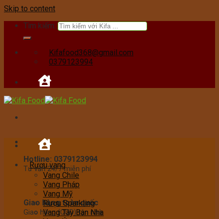
Skip to content
Tìm kiếm:
Kifafood368@gmail.com
0379123994
Hotline: 0379123994
Rượu vang
Tư vấn 24/7 miễn phí
Vang Chile
Vang Pháp
Vang Mỹ
Giao hàng toàn quốc
Rượu Sparkling
Vang Tây Ban Nha
Giao hàng (COD) tận nhà