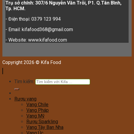
Trụ sở chính: 307/6 Nguyễn Văn Trỗi, P1. Q.Tân Bình,
Tp. HCM.
- Điện thoại: 0379 123 994
- Email: kifafood368@gmail.com
- Website: www.kifafood.com
Copyright 2026 © Kifa Food
Tìm kiếm:
Rượu vang
Vang Chile
Vang Pháp
Vang Mỹ
Rượu Sparkling
Vang Tây Ban Nha
Vang Úc