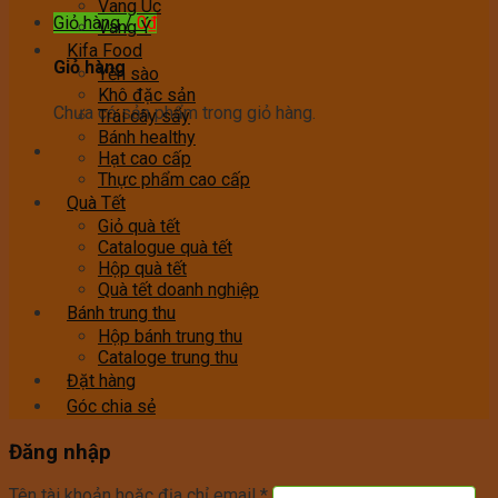
Vang Úc
Giỏ hàng /
0
₫
Vang Ý
Kifa Food
Giỏ hàng
Yến sào
Khô đặc sản
Chưa có sản phẩm trong giỏ hàng.
Trái cây sấy
Bánh healthy
Hạt cao cấp
Thực phẩm cao cấp
Quà Tết
Giỏ quà tết
Catalogue quà tết
Hộp quà tết
Quà tết doanh nghiệp
Bánh trung thu
Hộp bánh trung thu
Cataloge trung thu
Đặt hàng
Góc chia sẻ
Đăng nhập
Tên tài khoản hoặc địa chỉ email
*