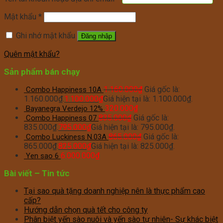
Mật khẩu
*
Ghi nhớ mật khẩu
Đăng nhập
Quên mật khẩu?
Sản phẩm bán chạy
1.160.000
₫
Giá gốc là:
Combo Happiness 10A
1.160.000₫.
1.100.000
₫
Giá hiện tại là: 1.100.000₫.
320.000
₫
Bayanegra Verdejo 12%
835.000
₫
Giá gốc là:
Combo Happiness 07
835.000₫.
795.000
₫
Giá hiện tại là: 795.000₫.
865.000
₫
Giá gốc là:
Combo Luckiness N.03A
865.000₫.
825.000
₫
Giá hiện tại là: 825.000₫.
6.000.000
₫
Yen sao 6
Bài viết – Tin tức
Tại sao quà tặng doanh nghiệp nên là thực phẩm cao
cấp?
Hướng dẫn chọn quà tết cho công ty
Phân biệt yến sào nuôi và yến sào tự nhiên- Sự khác biệt