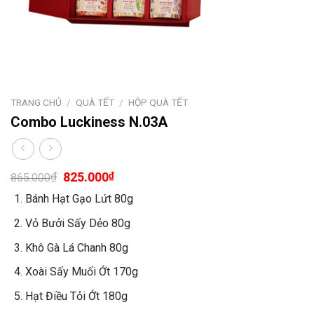
TRANG CHỦ
/
QUÀ TẾT
/
HỘP QUÀ TẾT
Combo Luckiness N.03A
Giá
Giá
₫
825.000
₫
865.000
gốc
hiện
Bánh Hạt Gạo Lứt 80g
là:
tại
865.000₫.
là:
Vỏ Bưởi Sấy Dẻo 80g
825.000₫.
Khô Gà Lá Chanh 80g
Xoài Sấy Muối Ớt 170g
Hạt Điều Tỏi Ớt 180g