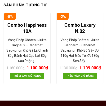
SẢN PHẨM TƯƠNG TỰ
-5%
-2%
Combo Happiness
Combo Luxury
10A
N.02
Vang Pháp Château Julita
Vang Pháp Château Julita
Gagneux – Cabernet
Gagneux – Cabernet
Sauvignon Khô Gà Lá Chanh
Sauvignon Khô Bò Sấy Sợi
80g Bánh Hạt Gạo Lứt 80g
110g Hạt Điều Tỏi Ớt 180g
Đậu Phộng…
Sen Sấy…
Giá
Giá
Giá
Gi
1.100.000
₫
1.109.000
₫
1.160.000
₫
1.130.000
₫
gốc
hiện
gốc
hi
là:
tại
là:
tại
THÊM VÀO GIỎ HÀNG
THÊM VÀO GIỎ HÀNG
1.160.000₫.
là:
1.130.000₫.
là:
1.100.000₫.
1.