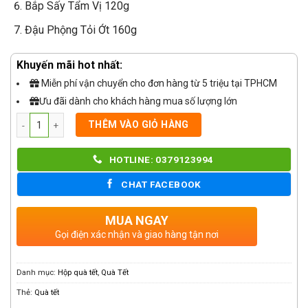
Bắp Sấy Tẩm Vị 120g
Đậu Phộng Tỏi Ớt 160g
Khuyến mãi hot nhất:
Miễn phí vận chuyển cho đơn hàng từ 5 triệu tại TPHCM
Ưu đãi dành cho khách hàng mua số lượng lớn
Số lượng
THÊM VÀO GIỎ HÀNG
HOTLINE: 0379123994
CHAT FACEBOOK
MUA NGAY
Gọi điện xác nhận và giao hàng tận nơi
Danh mục:
Hộp quà tết
,
Quà Tết
Thẻ:
Quà tết