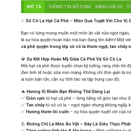
MÔ TẢ
THÔNG TIN BỔ SUNG
ĐÁNH GIÁ (0)
T
✨
Sô Cô La Hạt Cà Phê – Món Quà Tuyệt Vời Cho Vị 
Bạn có từng mong muốn một món ăn vặt vừa ngọt ngào, vừ
là sự hòa quyện hoàn hảo mà bạn đang tìm kiếm! Một viê
cà phê quyện trong lớp sô cô la thơm ngọt, tan chảy n
💎
Sự Kết Hợp Hoàn Mỹ Giữa Cà Phê Và Sô Cô La
Mỗi hạt cà phê được tuyển chọn kỹ lưỡng, rang chín tới đ
đen tinh tế hoặc sữa mịn màng. Không chỉ đơn giản là m
ai luôn bận rộn, cần sự tỉnh táo và tập trung cao độ.
🔥
Hương Vị Khiến Bạn Không Thể Dừng Lại
✅
Giòn rụm
từ hạt cà phê – từng tiếng vỡ giòn tan như 
✅
Tan chảy
từ sô cô la – ngọt ngào nhưng không ngấy, k
✅
Hương thơm lôi cuốn
– sự hòa quyện tuyệt vời của cà
💪
Không Chỉ Là Món Ăn Vặt – Đây Là Siêu Thực Ph
✨
Tăng cường tỉnh táo & tập trung
– Nhờ caffeine tự n