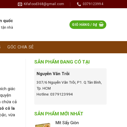
Kifafood368@gmail.com
0379123994
n quốc
GIỎ HÀNG /
0
₫
 tận nhà
G
GÓC CHIA SẺ
SẢN PHẨM ĐANG CÓ TẠI
Nguyễn Văn Trỗi
307/6 Nguyễn Văn Trỗi, P1. Q.Tân Bình,
Tp. HCM
ích giác
Hotline: 0379123994
 quyện
n chứa cả
sô cô la
SẢN PHẨM MỚI NHẤT
oặc, vừa
Mít Sấy Giòn