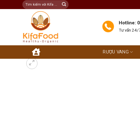
Skip
Tìm
kiếm:
to
content
Hotline:
Tư vấn 24/7
RƯỢU VANG