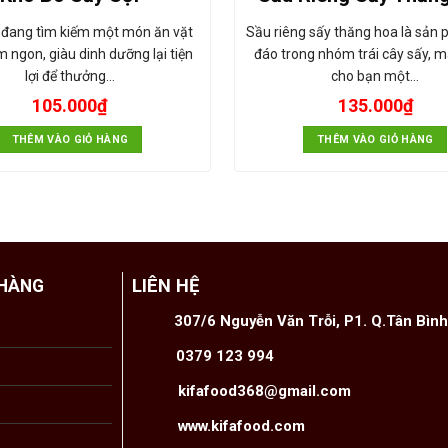
 đang tìm kiếm một món ăn vặt
Sầu riêng sấy thăng hoa là sản
 ngon, giàu dinh dưỡng lại tiện
đáo trong nhóm trái cây sấy, 
lợi để thưởng…
cho bạn một…
105.000
₫
135.000
₫
THÊM VÀO GIỎ HÀNG
THÊM VÀO GIỎ HÀNG
LIÊN HỆ
 HÀNG
307/6 Nguyễn Văn Trỗi, P1. Q.Tân Bìn
0379 123 994
kifafood368@gmail.com
www.kifafood.com