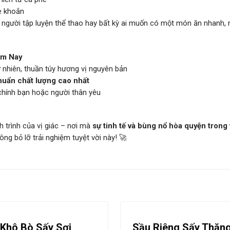
ỏe khoắn
người tập luyện thể thao hay bất kỳ ai muốn có một món ăn nhanh,
ôm Nay
nhiên, thuần túy hương vị nguyên bản
huẩn chất lượng cao nhất
chính bạn hoặc người thân yêu
 trình của vị giác – nơi mà
sự tinh tế và bùng nổ hòa quyện trong
ng bỏ lỡ trải nghiệm tuyệt vời này! 🚀
Khô Bò Sấy Sợi
Sầu Riêng Sấy Thăn