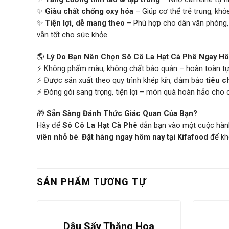
✨
Giàu chất chống oxy hóa
– Giúp cơ thể trẻ trung, kh
✨
Tiện lợi, dễ mang theo
– Phù hợp cho dân văn phòng, 
vẫn tốt cho sức khỏe
🌎
Lý Do Bạn Nên Chọn Sô Cô La Hạt Cà Phê Ngay H
⚡ Không phẩm màu, không chất bảo quản – hoàn toàn tự 
⚡ Được sản xuất theo quy trình khép kín, đảm bảo
tiêu c
⚡ Đóng gói sang trọng, tiện lợi – món quà hoàn hảo cho 
🎁
Sẵn Sàng Đánh Thức Giác Quan Của Bạn?
Hãy để
Sô Cô La Hạt Cà Phê
dẫn bạn vào một cuộc hành
viên nhỏ bé
.
Đặt hàng ngay hôm nay tại Kifafood
để khô
SẢN PHẨM TƯƠNG TỰ
Dâu Sấy Thăng Hoa