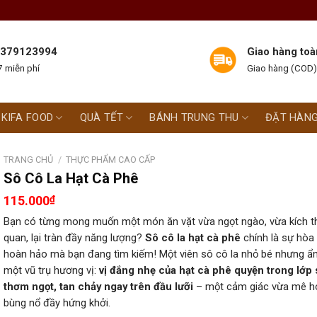
 0379123994
Giao hàng toà
 miễn phí
Giao hàng (COD)
KIFA FOOD
QUÀ TẾT
BÁNH TRUNG THU
ĐẶT HÀN
TRANG CHỦ
/
THỰC PHẨM CAO CẤP
Sô Cô La Hạt Cà Phê
115.000
₫
Bạn có từng mong muốn một món ăn vặt vừa ngọt ngào, vừa kích th
quan, lại tràn đầy năng lượng?
Sô cô la hạt cà phê
chính là sự hòa
hoàn hảo mà bạn đang tìm kiếm! Một viên sô cô la nhỏ bé nhưng ẩ
một vũ trụ hương vị:
vị đắng nhẹ của hạt cà phê quyện trong lớp 
thơm ngọt, tan chảy ngay trên đầu lưỡi
– một cảm giác vừa mê h
bùng nổ đầy hứng khởi.