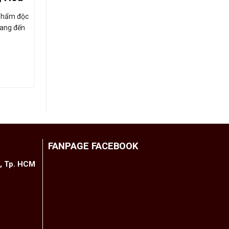
 phẩm độc
Hồng treo gió là một tuyệt phẩm trong
mang đến
nhóm trái cây sấy, mang đến những
miếng hồng dẻo thơm, giữ…
335.000
₫
THÊM VÀO GIỎ HÀNG
FANPAGE FACEBOOK
h, Tp. HCM