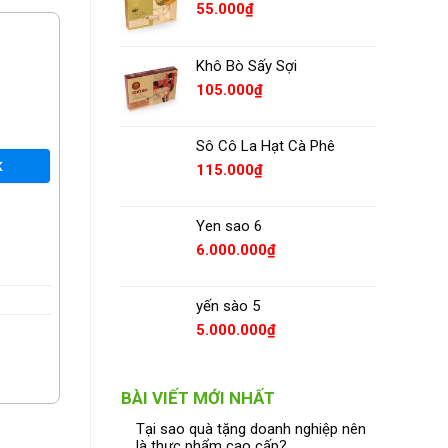
55.000
₫
Khô Bò Sấy Sợi
105.000
₫
Sô Cô La Hạt Cà Phê
K
115.000
₫
Yen sao 6
6.000.000
₫
yến sào 5
5.000.000
₫
BÀI VIẾT MỚI NHẤT
Tại sao quà tặng doanh nghiệp nên
là thực phẩm cao cấp?