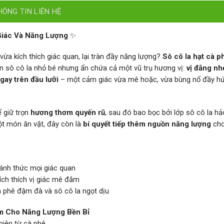
HÔNG TIN LIÊN HỆ
Giác Và Năng Lượng
✨
a kích thích giác quan, lại tràn đầy năng lượng?
Sô cô la hạt cà p
n sô cô la nhỏ bé nhưng ẩn chứa cả một vũ trụ hương vị:
vị đắng nh
gay trên đầu lưỡi
– một cảm giác vừa mê hoặc, vừa bùng nổ đầy hứ
ể giữ trọn
hương thơm quyến rũ
, sau đó bao bọc bởi lớp sô cô la h
ột món ăn vặt, đây còn là
bí quyết tiếp thêm nguồn năng lượng
cho
đánh thức mọi giác quan
ích thích vị giác mê đắm
 phê đậm đà và sô cô la ngọt dịu
ẩm Cho Năng Lượng Bền Bỉ
hiên từ cà phê