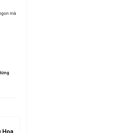
 ngon mà
 từng
g Hoa
Hồng Treo Gió