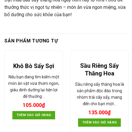
thưởng thức vị ngọt tự nhiên – món ăn vừa ngon miệng, vừa
bổ dưỡng cho sức khỏe của bạn!
SẢN PHẨM TƯƠNG TỰ
Sầu Riêng Sấy
Khô Bò Sấy Sợi
Thăng Hoa
Nếu bạn đang tìm kiếm một
món ăn vặt vừa thơm ngon,
Sầu riêng sấy thăng hoa là
giàu dinh dưỡng lại tiện lợi
sản phẩm độc đáo trong
để thưởng…
nhóm trái cây sấy, mang
đến cho bạn một…
105.000
₫
135.000
₫
THÊM VÀO GIỎ HÀNG
THÊM VÀO GIỎ HÀNG