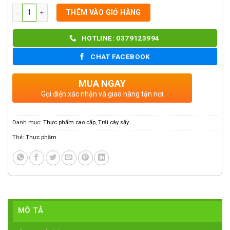
Số lượng
THÊM VÀO GIỎ HÀNG
HOTLINE: 0379123994
CHAT FACEBOOK
MUA NGAY
Gọi điện xác nhận và giao hàng tận nơi
Danh mục:
Thực phẩm cao cấp
,
Trái cây sấy
Thẻ:
Thực phầm
MÔ TẢ