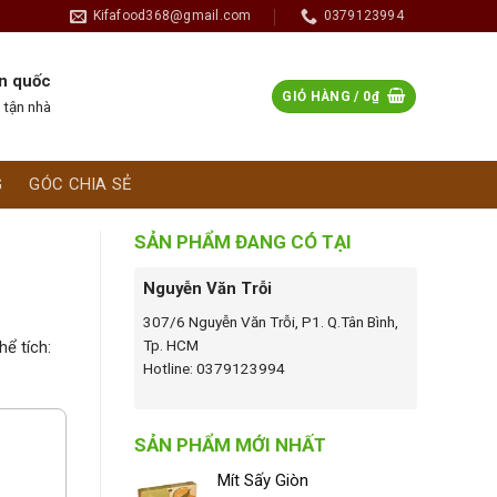
Kifafood368@gmail.com
0379123994
n quốc
GIỎ HÀNG /
0
₫
 tận nhà
G
GÓC CHIA SẺ
SẢN PHẨM ĐANG CÓ TẠI
Nguyễn Văn Trỗi
307/6 Nguyễn Văn Trỗi, P1. Q.Tân Bình,
Tp. HCM
hể tích:
Hotline: 0379123994
SẢN PHẨM MỚI NHẤT
Mít Sấy Giòn