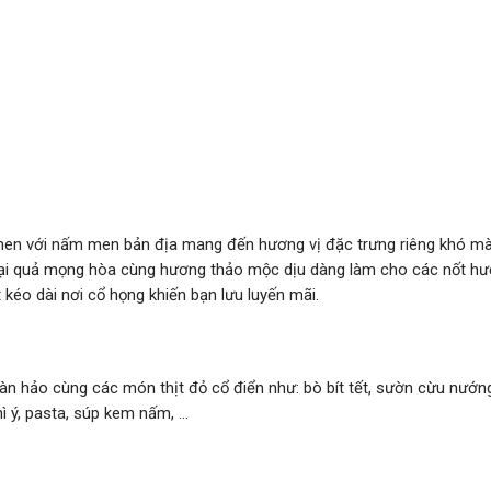
men với nấm men bản địa mang đến hương vị đặc trưng riêng khó 
loại quả mọng hòa cùng hương thảo mộc dịu dàng làm cho các nốt h
 kéo dài nơi cổ họng khiến bạn lưu luyến mãi.
 hảo cùng các món thịt đỏ cổ điển như: bò bít tết, sườn cừu nướng,
 ý, pasta, súp kem nấm, …