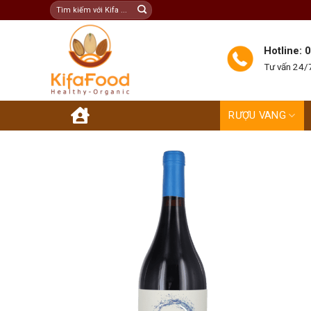
Skip
Tìm
kiếm:
to
content
Hotline:
Tư vấn 24/7
RƯỢU VANG