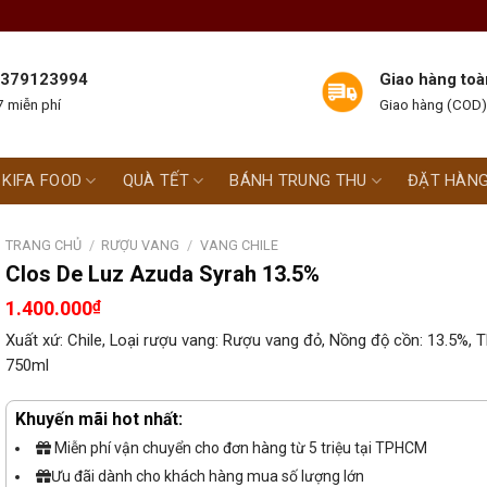
 0379123994
Giao hàng toà
 miễn phí
Giao hàng (COD)
KIFA FOOD
QUÀ TẾT
BÁNH TRUNG THU
ĐẶT HÀN
TRANG CHỦ
/
RƯỢU VANG
/
VANG CHILE
Clos De Luz Azuda Syrah 13.5%
1.400.000
₫
Xuất xứ: Chile, Loại rượu vang: Rượu vang đỏ, Nồng độ cồn: 13.5%, T
750ml
Khuyến mãi hot nhất:
Miễn phí vận chuyển cho đơn hàng từ 5 triệu tại TPHCM
Ưu đãi dành cho khách hàng mua số lượng lớn