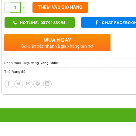
Số lượng
THÊM VÀO GIỎ HÀNG
HOTLINE: 0379123994
CHAT FACEBOO
MUA NGAY
Gọi điện xác nhận và giao hàng tận nơi
Danh mục:
Rượu vang
,
Vang Chile
Thẻ:
Vang đỏ