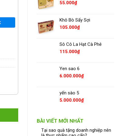
55.000
₫
Khô Bò Sấy Sợi
K
105.000
₫
Sô Cô La Hạt Cà Phê
115.000
₫
Yen sao 6
6.000.000
₫
yến sào 5
5.000.000
₫
BÀI VIẾT MỚI NHẤT
Tại sao quà tặng doanh nghiệp nên
là thực phẩm cao cấp?