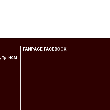
720.000
₫
THÊM VÀO GIỎ HÀNG
FANPAGE FACEBOOK
h, Tp. HCM