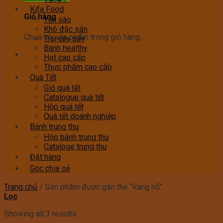
Kifa Food
Giỏ hàng
Yến sào
Khô đặc sản
Chưa có sản phẩm trong giỏ hàng.
Trái cây sấy
Bánh healthy
Hạt cao cấp
Thực phẩm cao cấp
Quà Tết
Giỏ quà tết
Catalogue quà tết
Hộp quà tết
Quà tết doanh nghiệp
Bánh trung thu
Hộp bánh trung thu
Cataloge trung thu
Đặt hàng
Góc chia sẻ
Trang chủ
/
Sản phẩm được gắn thẻ “Vang nổ”
Lọc
Showing all 3 results