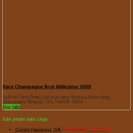
Rare Champagne Brut Millésime 2008
Xuất xứ: Vang Pháp, Loại rượu vang: Vang sủi, thuộc dòng
Champagne, Nồng độ: 12%, Thể tích: 750ml
Đọc tiếp
Sản phẩm bán chạy
Giá
Giá
1.160.000
₫
1.100.000
₫
Combo Happiness 10A