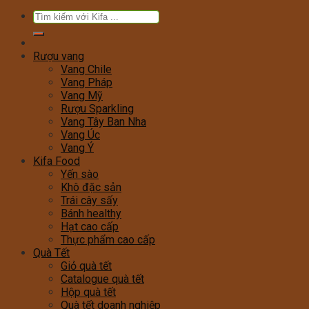
Tìm
kiếm:
Rượu vang
Vang Chile
Vang Pháp
Vang Mỹ
Rượu Sparkling
Vang Tây Ban Nha
Vang Úc
Vang Ý
Kifa Food
Yến sào
Khô đặc sản
Trái cây sấy
Bánh healthy
Hạt cao cấp
Thực phẩm cao cấp
Quà Tết
Giỏ quà tết
Catalogue quà tết
Hộp quà tết
Quà tết doanh nghiệp